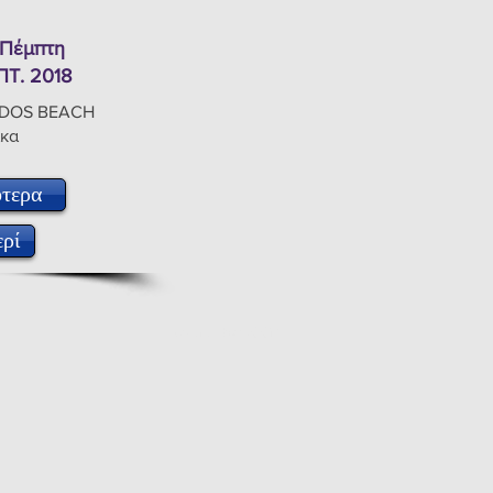
 Πέμπτη
ΠΤ. 2018
RDOS BEACH
κα
τερα
ρί
Powered by GO
OiZ