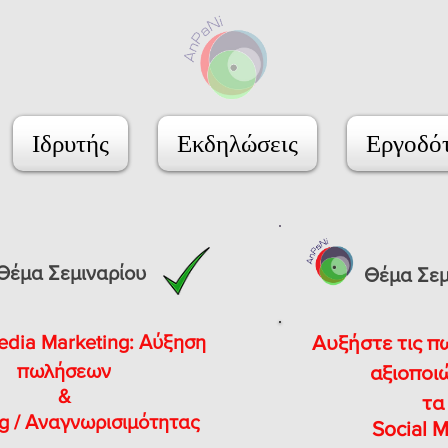
Ιδρυτής
Εκδηλώσεις
Εργοδό
Θέμα Σεμιναρίου
Θέμα Σεμ
edia Marketing: Αύξηση
Αυξήστε τις π
πωλήσεων
αξιοποι
&
τα
g / Αναγνωρισιμότητας
S
ocial 